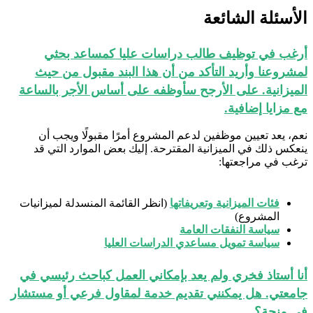
الأسئلة الشائعة
أرغب في توظيف طالب دراسات عليا كمساعد بحثي
لمشروعنا وأريد التأكد من أن هذا البند مقبول من حيث
الميزانية. على الأرجح سأوظفه على أساس الأجر بالساعة
مع مزايا إضافية.
نعم، يعد تعيين موظفين لدعم المشروع أمرًا مقبولًا ويجب أن
ينعكس ذلك في الميزانية المقترحة. إليك بعض الموارد التي قد
ترغب في مراجعتها:
فئات الميزانية وتعريفاتها
(انظر القائمة المنسدلة لميزانيات
المشروع)
سياسة النفقات العامة
سياسة تمويل مساعدي الدراسات العليا
أنا أستاذ فخري ولم يعد بإمكاني العمل كباحث رئيسي في
جامعتي. هل يمكنني تقديم خدمة لمقاول فرعي أو مستشار
في منحة؟