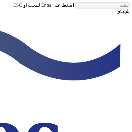
انتقل
اضغط على Enter للبحث أو ESC
إلى
للإغلاق
المحتوى
إغلاق
الرئيسي
البحث