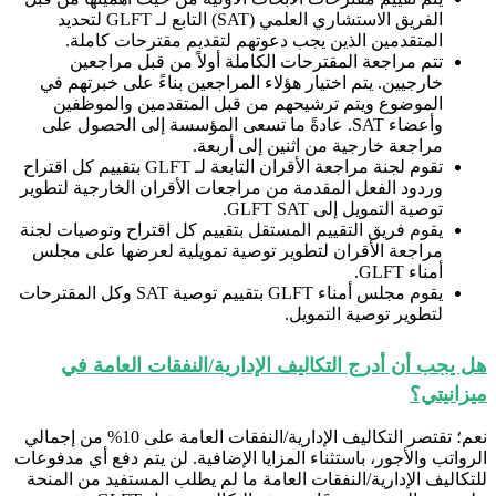
الفريق الاستشاري العلمي (SAT) التابع لـ GLFT لتحديد
المتقدمين الذين يجب دعوتهم لتقديم مقترحات كاملة.
تتم مراجعة المقترحات الكاملة أولاً من قبل مراجعين
خارجيين. يتم اختيار هؤلاء المراجعين بناءً على خبرتهم في
الموضوع ويتم ترشيحهم من قبل المتقدمين والموظفين
وأعضاء SAT. عادةً ما تسعى المؤسسة إلى الحصول على
مراجعة خارجية من اثنين إلى أربعة.
تقوم لجنة مراجعة الأقران التابعة لـ GLFT بتقييم كل اقتراح
وردود الفعل المقدمة من مراجعات الأقران الخارجية لتطوير
توصية التمويل إلى GLFT SAT.
يقوم فريق التقييم المستقل بتقييم كل اقتراح وتوصيات لجنة
مراجعة الأقران لتطوير توصية تمويلية لعرضها على مجلس
أمناء GLFT.
يقوم مجلس أمناء GLFT بتقييم توصية SAT وكل المقترحات
لتطوير توصية التمويل.
هل يجب أن أدرج التكاليف الإدارية/النفقات العامة في
ميزانيتي؟
نعم؛ تقتصر التكاليف الإدارية/النفقات العامة على 10% من إجمالي
الرواتب والأجور، باستثناء المزايا الإضافية. لن يتم دفع أي مدفوعات
للتكاليف الإدارية/النفقات العامة ما لم يطلب المستفيد من المنحة