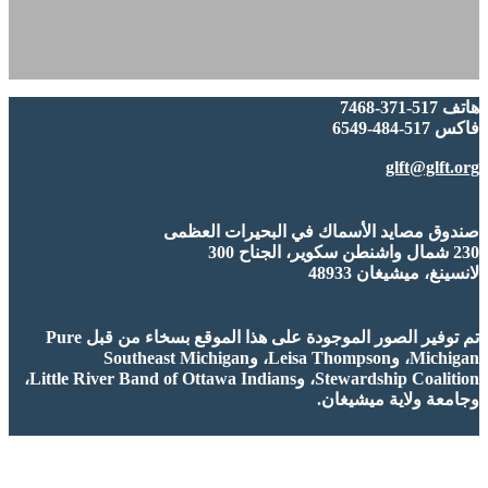
هاتف 517-371-7468
فاكس 517-484-6549
glft@glft.org
صندوق مصايد الأسماك في البحيرات العظمى
230 شمال واشنطن سكوير، الجناح 300
لانسينغ، ميشيغان 48933
تم توفير الصور الموجودة على هذا الموقع بسخاء من قبل Pure
Michigan، وLeisa Thompson، وSoutheast Michigan
Stewardship Coalition، وLittle River Band of Ottawa Indians،
وجامعة ولاية ميشيغان.