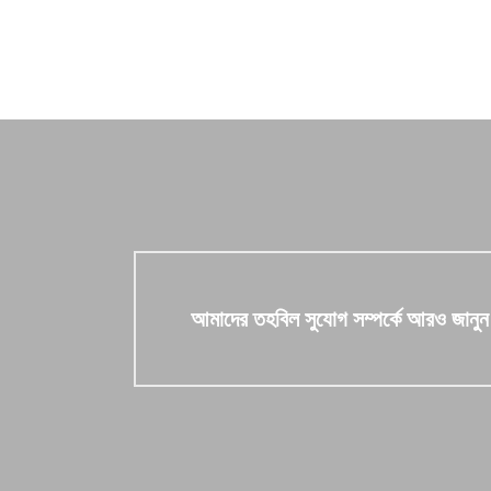
আমাদের তহবিল সুযোগ সম্পর্কে আরও জানুন