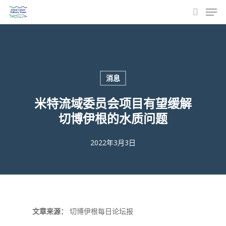
菜单
跳
至
搜索
主
要
内
容
消息
米特流域委员会项目有望缓解
切博伊根的水质问题
2022年3月3日
文章来源：
切博伊根每日论坛报