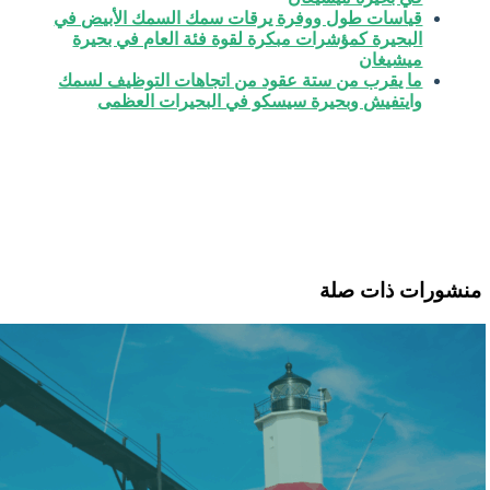
قياسات طول ووفرة يرقات سمك السمك الأبيض في
البحيرة كمؤشرات مبكرة لقوة فئة العام في بحيرة
ميشيغان
ما يقرب من ستة عقود من اتجاهات التوظيف لسمك
وايتفيش وبحيرة سيسكو في البحيرات العظمى
منشورات ذات صلة