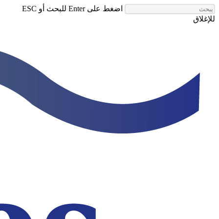
انتقل
اضغط على Enter للبحث أو ESC
إلى
للإغلاق
المحتوى
إغلاق
الرئيسي
البحث