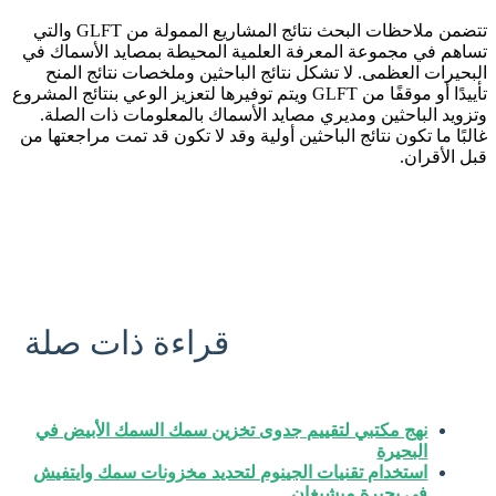
تتضمن ملاحظات البحث نتائج المشاريع الممولة من GLFT والتي
تساهم في مجموعة المعرفة العلمية المحيطة بمصايد الأسماك في
البحيرات العظمى. لا تشكل نتائج الباحثين وملخصات نتائج المنح
تأييدًا أو موقفًا من GLFT ويتم توفيرها لتعزيز الوعي بنتائج المشروع
وتزويد الباحثين ومديري مصايد الأسماك بالمعلومات ذات الصلة.
غالبًا ما تكون نتائج الباحثين أولية وقد لا تكون قد تمت مراجعتها من
قبل الأقران.
قراءة ذات صلة
نهج مكتبي لتقييم جدوى تخزين سمك السمك الأبيض في
البحيرة
استخدام تقنيات الجينوم لتحديد مخزونات سمك وايتفيش
في بحيرة ميشيغان