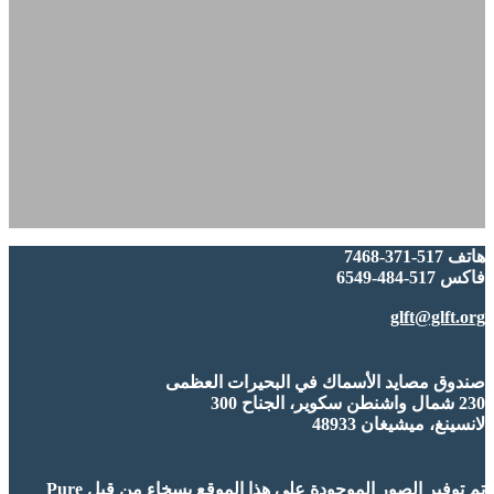
هاتف 517-371-7468
فاكس 517-484-6549
glft@glft.org
صندوق مصايد الأسماك في البحيرات العظمى
230 شمال واشنطن سكوير، الجناح 300
لانسينغ، ميشيغان 48933
تم توفير الصور الموجودة على هذا الموقع بسخاء من قبل Pure