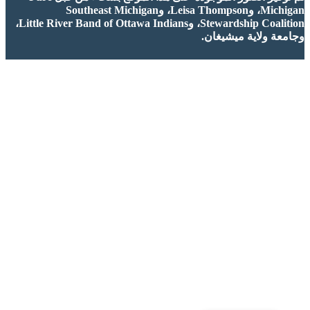
Michigan، وLeisa Thompson، وSoutheast Michigan
Stewardship Coalition، وLittle River Band of Ottawa Indians،
وجامعة ولاية ميشيغان.