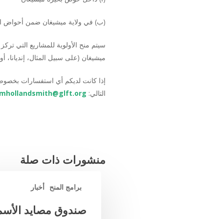
(ب) في ولاية ميشيغان ضمن أحواض ال
سيتم منح الأولوية للمشاريع التي ترك
ميشيغان (على سبيل المثال، إنديانا، أو
إذا كانت لديكم أي استفسارات بخصوص م
التالي:
mhollandsmith@glft.org
منشورات ذات صلة
برامج المنح
أخبار
صندوق مصايد الأسم