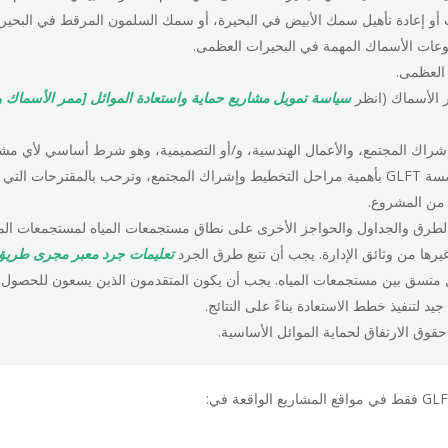
خات أو إعادة تأهيل سمك الأبيض في البحيرة، أو سمك السلمون المرقط في البحي
وعات الأسماك المهمة في البحيرات العظمى.
 العظمى.
ر الأسماك (انظر
سياسة تمويل مشاريع حماية واستعادة الموائل [ممر الأسماك و
راك المجتمع، والأعمال الهندسية، و/أو التصميمية، وهو شرط أساسي لأي مش
أحد الأهداف المذكورة أعلاه. وتُقرّ مؤسسة GLFT بأهمية مراحل التخطيط وإشراك المجتمع، وترحب بالمقترحات
 من المشروع.
طرق والجداول والحواجز الأخرى على نطاق مستجمعات المياه لمستجمعات الميا
غيرها من وثائق الإدارة. يجب أن تتبع طرق الجرد
تعليمات جرد معبر مجرى طريق 
متسق بين مستجمعات المياه. يجب أن يكون المتقدمون الذين يسعون للحصول
د لتنفيذ خطط الاستعادة بناءً على النتائج.
قوق الارتفاق لحماية الموائل الأساسية.