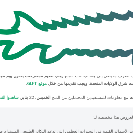
الآن المقترحات بموجب
حماية واستعادة موائل البحيرات
 يصل إلى $1,300,000 كمنح.
موقع GLFT
.
نت
مع معلومات للمستفيدين المحتملين من المنح
الخميس، 22 يناير
.
شاهدوا الند
العروض هذا مخصصة لـ:
د الأسماك القيمة في البحيرات العظمى التي تدعم التكاثر الطبيعي المستدام طو