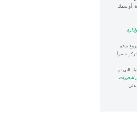
رة، أو سمك
إدارة
روع يدعم
 التي تركز حصراً
ه التي تم
البحيرات
 على