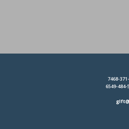
glft@