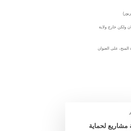
يور)
ن ولكن خارج ولاية
المنح، على العنوان
مشاريع لحماية