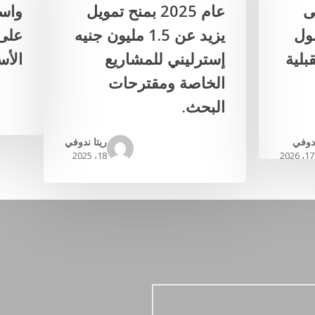
ى
عام 2025 بمنح تمويل
واست
ول
يزيد عن 1.5 مليون جنيه
على 
بلية
إسترليني للمشاريع
الأس
الخاصة ومقترحات
البحث.
ندوفي
ريتا ندوفي
18، 2025