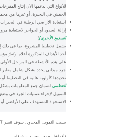
للأنواع التي يدعمها الآن إنتاج المفر
الحفش في البحيرة، أو غيرها من مجم
استعادة الأراضي الرطبة في البحيرات
إزالة السدود أو الحواجز لاستعادة مرو
السدود الأخرى]
).
يشمل تخطيط المشروع، بما في ذلك إش
على هذه الأنشطة في المراحل الأولى
جرد ميداني يحدد بشكل شامل معابر ال
تحديدها كأولوية عالية في التخطيط أو 
العظمى
لضمان جمع المعلومات بشكل 
التمويل لإجراء عمليات الجرد في وضع جي
الاستحواذ المستهدف على الأراضي أو ح
بسبب التمويل المحدود، سوف تنظر GLFT فقط في مواقع المشاريع الواقعة في:
(أ) داخل حوض بحيرة ميشيغان