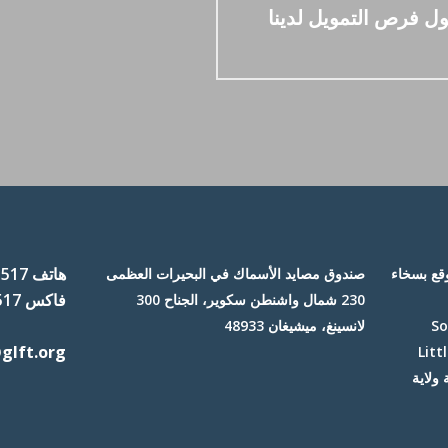
ل فرص التمويل لدينا
هاتف 517-371-7468
وقع بسخاء
صندوق مصايد الأسماك في البحيرات العظمى
فاكس 517-484-6549
230 شمال واشنطن سكوير، الجناح 300
Sou
لانسينغ، ميشيغان 48933
glft.org
 وLittle River
B، وجامعة ولاية