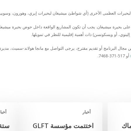
بحيرات العظمى الأخرى (أي شواطئ ميشيغان لبحيرات إيري، وهورون، وسوبير
ز على بحيرة ميشيغان. يجب أن تكون المشاريع الواقعة داخل حوض بحيرة ميشيغا
 إلينوي، أو ويسكونسن) ذات أهمية إقليمية للنظر في تمويلها.
جال البرنامج أو تقديم مقترح، يرجى التواصل مع مانجا هولاند-سميث، مديرة 
أو 517-371-7468.
أخبار
أخبار
اك
اختتمت مؤسسة GLFT
ستة 