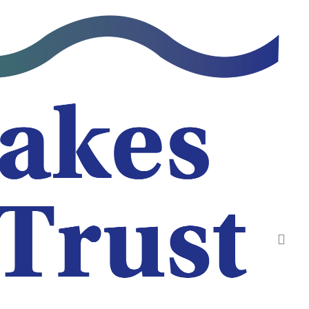
نتقل
لى
لمحتوى
لرئيسي
تقبل مؤس
يبحث
ا