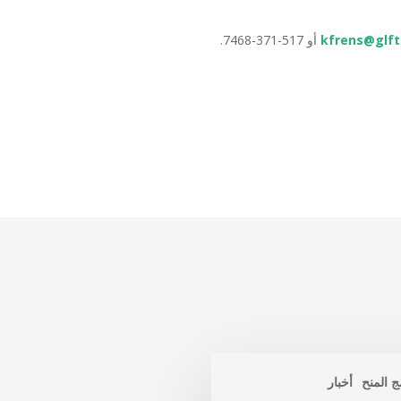
kfrens@glft
أو 517-371-7468.
ج المنح
أخبار