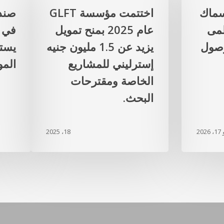
سماك
اختتمت مؤسسة GLFT
صند
ظمى
عام 2025 بمنح تمويل
في 
وصول
يزيد عن 1.5 مليون جنيه
يست
إسترليني للمشاريع
الموا
الخاصة ومقترحات
البحث.
20
18، 2025