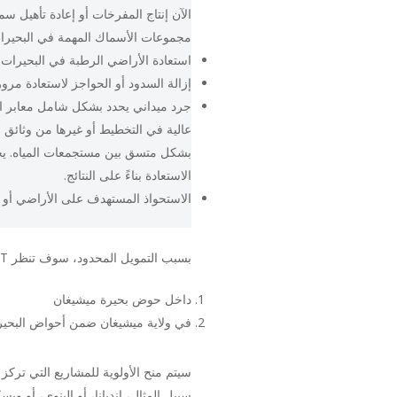
الآن إنتاج المفرخات أو إعادة تأهيل 
مجموعات الأسماك المهمة في البحيرا
استعادة الأراضي الرطبة في البحيرات
إزالة السدود أو الحواجز لاستعادة مرو
جرد ميداني يحدد بشكل شامل معابر ال
عالية في التخطيط أو غيرها من وثائق ا
بشكل متسق بين مستجمعات المياه. يج
الاستعادة بناءً على النتائج.
الاستحواذ المستهدف على الأراضي أو ح
بسبب التمويل المحدود، سوف تنظر GLFT فقط في مواقع المشاريع الواقعة في:
داخل حوض بحيرة ميشيغان
في ولاية ميشيغان ضمن أحواض البحير
سيتم منح الأولوية للمشاريع التي ترك
سبيل المثال، إنديانا، أو إلينوي، أو وي