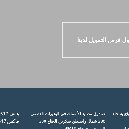
ل فرص التمويل لدينا
هاتف 517-371-7468
وقع بسخاء
صندوق مصايد الأسماك في البحيرات العظمى
فاكس 517-484-6549
230 شمال واشنطن سكوير، الجناح 300
Sou
لانسينغ، ميشيغان 48933