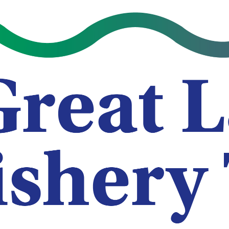
برامج المنح
أخبار
سة مصايد الأسماك في ا
لعظمى مقترحات الموائل
5 يناير 2024