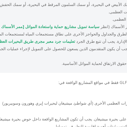
سمك الأبيض في البحيرة، أو سمك السلمون المرقط في البحيرة، أو سمك الحفش ف
ت العظمى.
 العظمى.
ر الأسماك (انظر
سياسة تمويل مشاريع حماية واستعادة الموائل [ممر الأسماك و
طرق والجداول والحواجز الأخرى على نطاق مستجمعات المياه لمستجمعات المياه
لإدارة. يجب أن تتبع طرق الجرد
تعليمات جرد معبر مجرى طريق البحيرات الع
ب أن يكون المتقدمون الذين يسعون للحصول على التمويل لإجراء عمليات الج
قوق الارتفاق لحماية الموائل الأساسية.
ات العظمى الأخرى (أي شواطئ ميشيغان لبحيرات إيري وهورون وسوبيريور)
ز على بحيرة ميشيغان. يجب أن تكون المشاريع الواقعة داخل حوض بحيرة ميشيغ
سكونسن) ذات أهمية إقليمية للنظر في تمويلها.