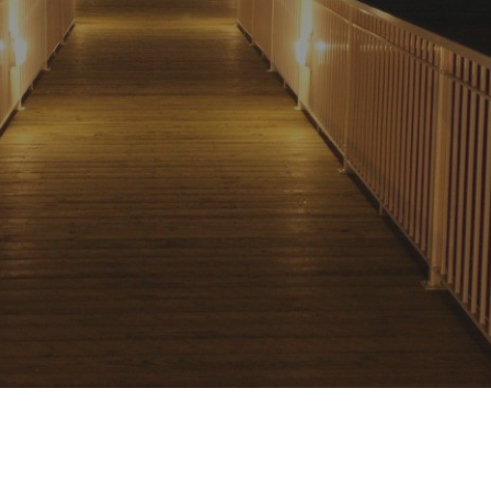
saludable, alimentos sanos, recreación, empleo, comercio y
preservación de su patrimonio cultural. El GLFT dedicará sus a
a fomentar la realización de esta visión, en particular para el 
Michigan.
El principio rector del GLFT es considerar el medio ambiente 
totalidad, reconociendo las conexiones entre los procesos qu
físicos y biológicos del ecosistema de los Grandes Lagos, as
los usos y valores humanos asociados con este magnífico rec
El GLFT reconoce que la comprensión y la participación del pú
en la gestión de la pesca en los Grandes Lagos son esenciale
alcanzar con éxito sus objetivos.
unta directiva
 GLFT está gobernado por una Junta Directiva de ocho