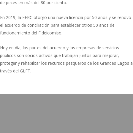
de peces en más del 80 por ciento.
En 2019, la FERC otorgó una nueva licencia por 50 años y se renovó
el acuerdo de conciliación para establecer otros 50 años de
funcionamiento del Fideicomiso.
Hoy en día, las partes del acuerdo y las empresas de servicios
públicos son socios activos que trabajan juntos para mejorar,
proteger y rehabilitar los recursos pesqueros de los Grandes Lagos a
través del GLFT.
sión
ión del Great Lakes Fishery Trust es proporcionar fondos para
r, proteger y rehabilitar los recursos pesqueros de los