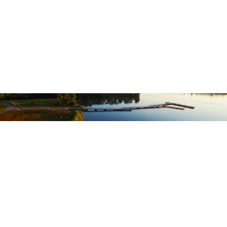
Susan Wells
Servicio de Pesca y Vida Silvestre de Estados Unidos
Jay Wesley, copresidente
Departamento de Recursos Naturales de Michigan
Personal del Fondo de
Pesca de los Grandes
Lagos
El GLFT está integrado por
Consultores del Sector
Público
(PSC), una firma de investigación y consultoría no