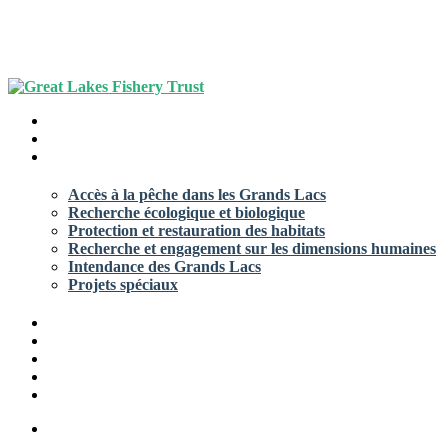
recherche
Menu
Maison
À propos
Appliquer
Accès à la pêche dans les Grands Lacs
Recherche écologique et biologique
Protection et restauration des habitats
Recherche et engagement sur les dimensions humaines
Intendance des Grands Lacs
Projets spéciaux
Bibliothèque de subventions
Ressources
Nouvelles
Contact
Connexion/Créer un compte
recherche