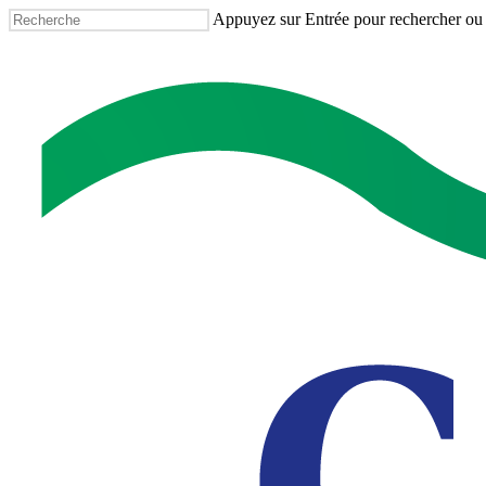
Accéder
Appuyez sur Entrée pour rechercher o
au
Fermer
contenu
la
principal
recherche