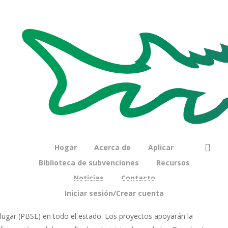
lugar en Michigan
17 de abril de 2025
Siete proyectos reciben
apoyo para ampliar la
educación sobre gestión
bus
Hogar
Acerca de
Aplicar
basada en el lugar
Biblioteca de subvenciones
Recursos
Noticias
Contacto
El Great Lakes Fishery Trust otorgó aproximadamente $500,000 a
Iniciar sesión/Crear cuenta
siete proyectos que ofrecen educación para la gestión basada en el
lugar (PBSE) en todo el estado. Los proyectos apoyarán la