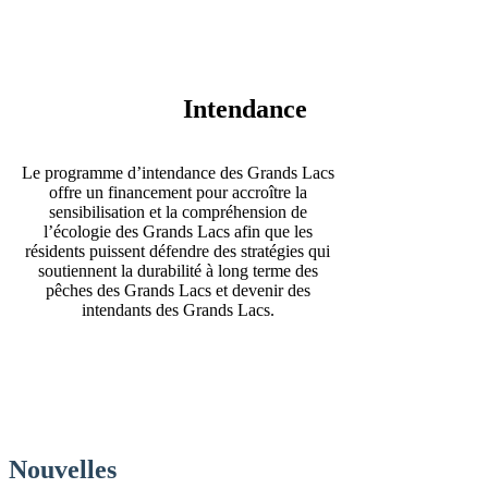
la
page
sur
la
gestion
Intendance
des
Grands
Lacs
Le programme d’intendance des Grands Lacs
offre un financement pour accroître la
sensibilisation et la compréhension de
l’écologie des Grands Lacs afin que les
résidents puissent défendre des stratégies qui
soutiennent la durabilité à long terme des
pêches des Grands Lacs et devenir des
intendants des Grands Lacs.
Nouvelles