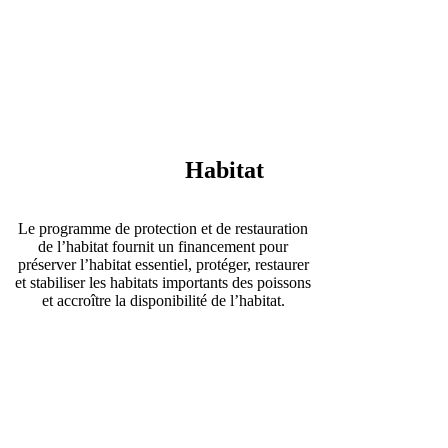
Lien
vers
la
page
Protection
et
restauration
Habitat
des
habitats
Le programme de protection et de restauration
de l’habitat fournit un financement pour
préserver l’habitat essentiel, protéger, restaurer
et stabiliser les habitats importants des poissons
et accroître la disponibilité de l’habitat.
Lien
vers