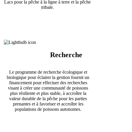
Lacs pour la pêche à la ligne à terre et la pêche
les
tribale.
Grands
Lacs
Lien
vers
la
Recherche
page
Recherche
écologique
Le programme de recherche écologique et
et
biologique pour éclairer la gestion fournit un
biologique
financement pour effectuer des recherches
visant à créer une communauté de poissons
plus résiliente et plus stable, à accroître la
valeur durable de la pêche pour les parties
prenantes et à favoriser et accroître les
populations de poissons autonomes.