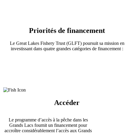
Priorités de financement
Le Great Lakes Fishery Trust (GLFT) poursuit sa mission en
investissant dans quatre grandes catégories de financement :
Lien
vers
la
Accéder
page
d'accès
à
Le programme d’accès à la pêche dans les
la
Grands Lacs fournit un financement pour
pêche
accroître considérablement l’accès aux Grands
dans