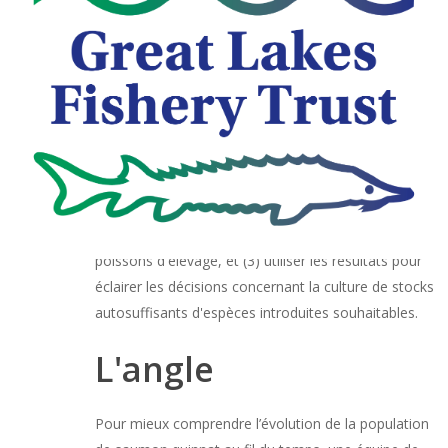
l'équilibre délicat des pêcheries de l'État ?
Étant donné que le Michigan dépend des avantages
économiques de la pêche récréative et que la santé
des lacs dépend de la prise de décisions de gestion
judicieuses, le Great Lakes Fishery Trust (GLFT) a
financé un projet de recherche pour (1) mieux
comprendre la population de saumon quinnat la plus
naturalisée de l'État, (2) évaluer les différences
potentielles entre les poissons naturalisés et les
poissons d'élevage, et (3) utiliser les résultats pour
éclairer les décisions concernant la culture de stocks
autosuffisants d'espèces introduites souhaitables.
L'angle
Pour mieux comprendre l’évolution de la population