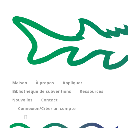
ensemencé
Par
glftstaging
22 janvier 2015
Sans commentaires
Depuis les années 1960, l'État approvisionne le lac
Michigan en saumon quinnat afin de préserver
l'écosystème du lac et d'offrir aux pêcheurs diverses
possibilités de pêche. En conséquence, plus de la
Maison
À propos
Appliquer
moitié des saumons quinnat du lac Michigan sont
Bibliothèque de subventions
Ressources
aujourd'hui naturalisés. Mais comment la population
Nouvelles
Contact
de saumons a-t-elle évolué au fil du temps ? Et existe-
t-il des différences significatives entre les populations
Connexion/Créer un compte
produites naturellement et celles issues d'élevages en
recherche
écloserie, des différences qui pourraient perturber