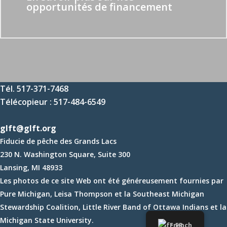
opportunités de financement
si les saumons naturalisés étaient moins enclins
aux carences en thiamine, qui, à certains niveaux,
peuvent conduire au syndrome de mortalité
précoce.
Selon Rogers, bon nombre des résultats de
l’équipe étaient totalement inattendus. Par
Tél. 517-371-7468
exemple, les chercheurs étaient assez confiants
Télécopieur : 517-484-6549
que les poissons naturalisés atteindraient la
maturité plus tard, ce qui les amènerait à frayer à
glft@glft.org
un âge plus avancé et à des périodes plus
Fiducie de pêche des Grands Lacs
tardives de l’année (peut-être en octobre et
230 N. Washington Square, Suite 300
novembre au lieu d’août ou septembre). Ni les
Lansing, MI 48933
données sur les tendances ni les données de
Les photos de ce site Web ont été généreusement fournies par
l’étude sur le terrain n’ont appuyé cette
Pure Michigan, Leisa Thompson et la Southeast Michigan
hypothèse. L’âge à maturité n’a pas changé, la
Stewardship Coalition, Little River Band of Ottawa Indians et la
longueur à maturité est restée la même et la
Michigan State University.
French