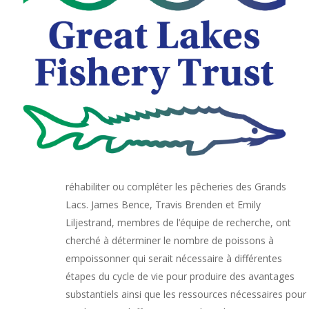
couverture médiatique qui met en lumière les facteurs
de stress de la pêche et les perspectives de
rétablissement. Cette édition de
Notes de recherche
met en évidence les récentes contributions de
recherche sur le grand corégone soutenues par le
Great Lakes Fishery Trust.
En 2019, une équipe du Centre quantitatif des pêches
de l’Université d’État du Michigan a évalué la faisabilité
de l’empoissonnement de grands corégones pour
réhabiliter ou compléter les pêcheries des Grands
Lacs. James Bence, Travis Brenden et Emily
Liljestrand, membres de l’équipe de recherche, ont
cherché à déterminer le nombre de poissons à
empoissonner qui serait nécessaire à différentes
étapes du cycle de vie pour produire des avantages
substantiels ainsi que les ressources nécessaires pour